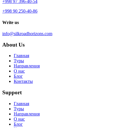
+998 97 396-40-54
+998 90 250-40-86
Write us
info@silkroadhorizons.com
About Us
Главная
Туры
Направления
О нас
Блог
Контакты
Support
Главная
Туры
Направления
О нас
Блог