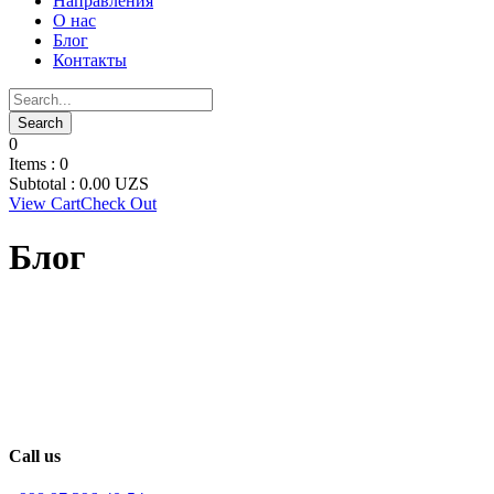
Направления
О нас
Блог
Контакты
0
Items :
0
Subtotal :
0.00
UZS
View Cart
Check Out
Блог
Call us