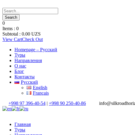
0
Items :
0
Subtotal :
0.00
UZS
View Cart
Check Out
Homepage – Русский
Туры
Направления
О нас
Блог
Контакты
Русский
English
Français
+998 97 396-40-54
|
+998 90 250-40-86
info@silkroadhor
Главная
Туры