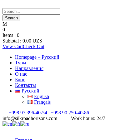
0
Items :
0
Subtotal :
0.00
UZS
View Cart
Check Out
Homepage – Русский
Туры
Направления
О нас
Блог
Контакты
Русский
English
Français
+998 97 396-40-54
|
+998 90 250-40-86
info@silkroadhorizons.com
Work hours: 24/7