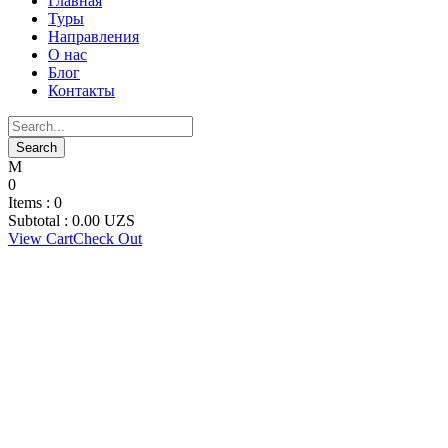
Главная
Туры
Направления
О нас
Блог
Контакты
0
Items :
0
Subtotal :
0.00
UZS
View Cart
Check Out