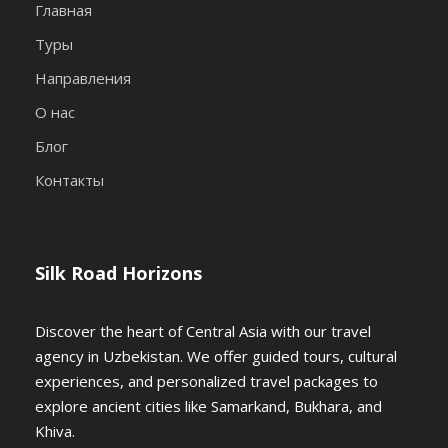
Главная
Каффаль Шаши (XVIв), музей
Туры
прикладного искусства и базар Чорсу.
Направления
Трансфер в аэропорт 3. Вылет в Ургенч.
О нас
Переезд в Хиву по прибытию (30 км).
Размещение в отеле.
Блог
Контакты
Ужин.
Silk Road Horizons
День2
Хива
Discover the heart of Central Asia with our travel
Завтрак.
agency in Uzbekistan. We offer guided tours, cultural
experiences, and personalized travel packages to
Cегодня вы начнете исследовать Хиву,
explore ancient cities like Samarkand, Bukhara, and
древний город Туркестана, столица
Khiva.