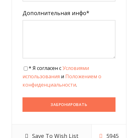
Parapluie
Дополнительная инфо
*
Crème solaire
T-Shirt
Программа тура
* Я согласен с
Условиями
использования
и
Положением о
конфиденциальности
.
День 1
Ваша страна —
Ташкент
Вылет из вашего аэропорта.
Регистрация и перелет в Ташкент.
Save To Wish List
5945