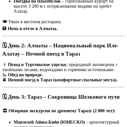
Поездка на Шымбулак
– горнолыжный курорт на
высоте 3 200 м с потрясающими видами на хребет
Алатау.
🍽 Ужин в местном ресторане.
🏨
Ночь в отеле в Алматы.
🗓 День 2: Алматы – Национальный парк Иле-
Алатау – Ночной поезд в Тараз
🚶
Поход в Тургеньское ущелье
, природный заповедник с
хвойными лесами, водопадами и горячими источниками.
🥾
Обед на природе.
🚆
Ночной поезд в Тараз (комфортные спальные места).
🗓 День 3: Тараз – Сокровища Шелкового пути
🏛
Обзорная экскурсия по древнему Таразу (2 000 лет):
Мавзолей Айша-Биби (ЮНЕСКО)
– архитектурный