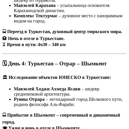
шедевр из терракоты.
Мавзолей Карахана
– усыпальница основателя
Караханидской династии.
Комплекс Тектурмас
– духовное место с панорамным
видом на город.
🚍
Переезд в Туркестан, духовный центр тюркского мира.
🏨
Ночь в отеле в Туркестане.
⏳
Время в пути: 4ч30 – 340 км
🗓 День 4: Туркестан – Отрар – Шымкент
🏛
Исследование объектов ЮНЕСКО в Туркестане:
Мавзолей Ходжи Ахмеда Ясави
– шедевр
средневековой архитектуры.
Руины Отрара
– легендарный город Шелкового пути,
родина философа Аль-Фараби.
🚍
Прибытие в Шымкент – современный и динамичный
город.
🍽
Ужин и ночь в отеле в Шымкенте.