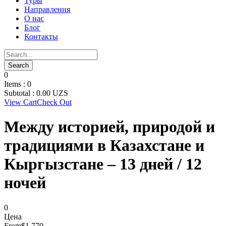
Туры
Направления
О нас
Блог
Контакты
0
Items :
0
Subtotal :
0.00
UZS
View Cart
Check Out
Между историей, природой и
традициями в Казахстане и
Кыргызстане – 13 дней / 12
ночей
0
Цена
From
$1,770