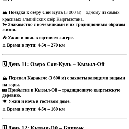
🏔
Поездка к озеру Сон-Куль
(3 000 м) – одному из самых
красивых альпийских озёр Кыргызстана.
🐎
Знакомство с кочевниками и их традиционным образом
жизни.
⛺
Ужин и ночь в юртовом лагере.
⏳
Время в пути: 4-5ч – 270 км
🗓 День 11: Озеро Сон-Куль – Кызыл-Ой
🏔
Перевал Каракече (3 600 м) с захватывающими видами
на горы.
🏡
Прибытие в Кызыл-Ой – традиционную кыргызскую
деревню.
🍽
Ужин и ночь в гостевом доме.
⏳
Время в пути: 4-5ч – 160 км
🗓 День 12: Кызыл-Ой – Бишкек