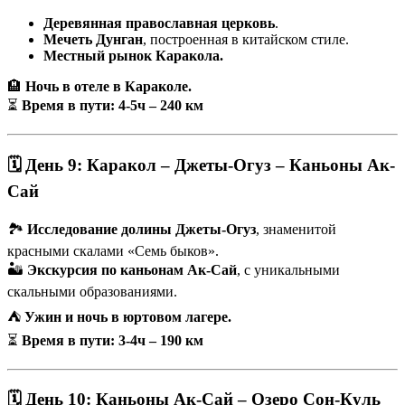
Деревянная православная церковь
.
Мечеть Дунган
, построенная в китайском стиле.
Местный рынок Каракола.
🏨
Ночь в отеле в Караколе.
⏳
Время в пути: 4-5ч – 240 км
🗓 День 9: Каракол – Джеты-Огуз – Каньоны Ак-
Сай
🏞
Исследование долины Джеты-Огуз
, знаменитой
красными скалами «Семь быков».
🏜
Экскурсия по каньонам Ак-Сай
, с уникальными
скальными образованиями.
⛺
Ужин и ночь в юртовом лагере.
⏳
Время в пути: 3-4ч – 190 км
🗓 День 10: Каньоны Ак-Сай – Озеро Сон-Куль