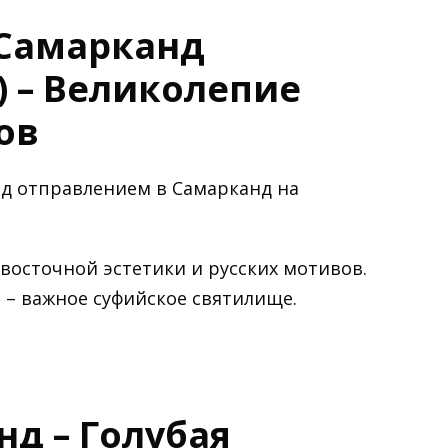
– Самарканд
) – Великолепие
ов
ед отправлением в Самарканд на
восточной эстетики и русских мотивов.
и
– важное суфийское святилище.
нд – Голубая