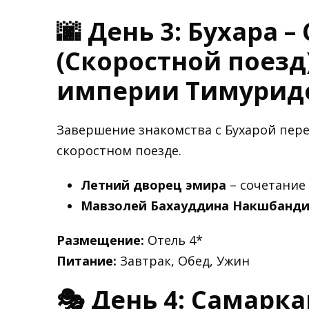
🌆 День 3: Бухара 
(Скоростной поезд
империи Тимурид
Завершение знакомства с Бухарой пер
скоростном поезде.
Летний дворец эмира
– сочетание 
Мавзолей Бахауддина Накшбанд
Размещение:
Отель 4*
Питание:
Завтрак, Обед, Ужин
🎭 День 4: Самарка