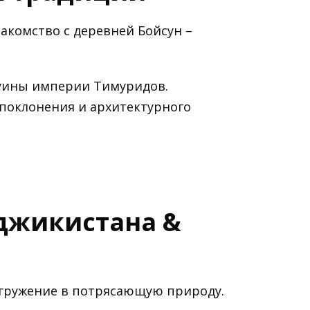
акомство с деревней Бойсун –
уины империи Тимуридов.
 поклонения и архитектурного
аджикистана &
гружение в потрясающую природу.