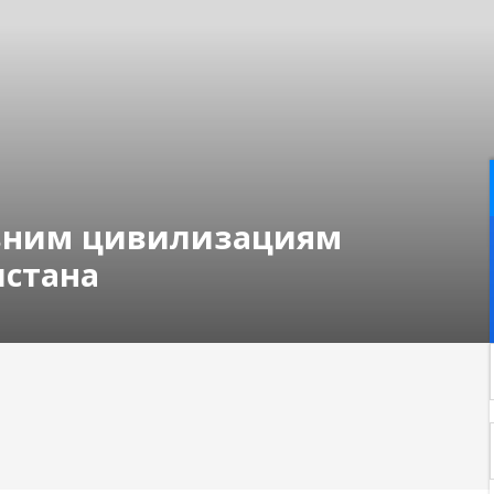
евним цивилизациям
истана