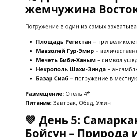
жемчужина Восто
Погружение в один из самых захватыв
Площадь Регистан
– три великоле
Мавзолей Гур-Эмир
– величествен
Мечеть Биби-Ханым
– символ ушед
Некрополь Шахи-Зинда
– ансамбл
Базар Сиаб
– погружение в местную
Размещение:
Отель 4*
Питание:
Завтрак, Обед, Ужин
💚 День 5: Самарка
Бойсун – Природа 