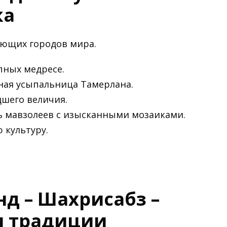
ка
ающих городов мира.
пных медресе.
ная усыпальница Тамерлана.
шего величия.
ь мавзолеев с изысканными мозаиками.
 культуру.
нд – Шахрисабз –
и традиции