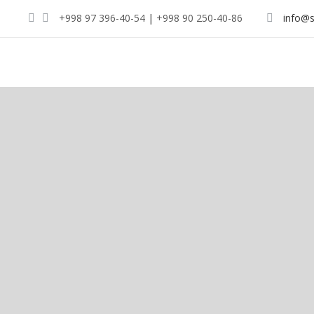
+998 97 396-40-54
|
+998 90 250-40-86
info@s