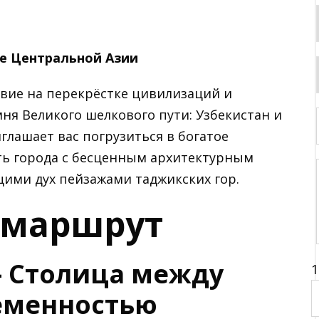
це Центральной Азии
твие на перекрёстке цивилизаций и
мня Великого шелкового пути: Узбекистан и
глашает вас погрузиться в богатое
ать города с бесценным архитектурным
ими дух пейзажами таджикских гор.
 маршрут
 – Столица между
1
еменностью