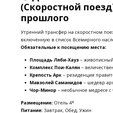
(Скоростной поезд)
прошлого
Утренний трансфер на скоростном поез
включённую в список Всемирного нас
Обязательные к посещению места:
Площадь Ляби-Хауз
– живописный 
Комплекс Пои-Калян
– величестве
Крепость Арк
– резиденция правит
Мавзолей Саманидов
– шедевр арх
Чор-Минор
– необычное медресе с
Размещение:
Отель 4*
Питание:
Завтрак, Обед, Ужин