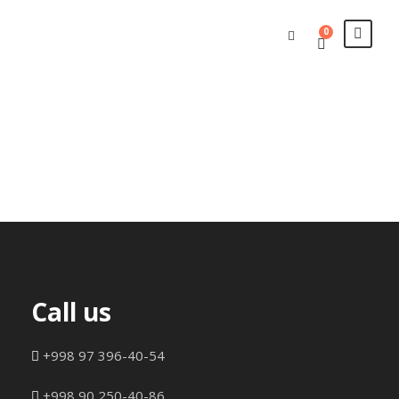
0
Checkout
Call us
+998 97 396-40-54
+998 90 250-40-86