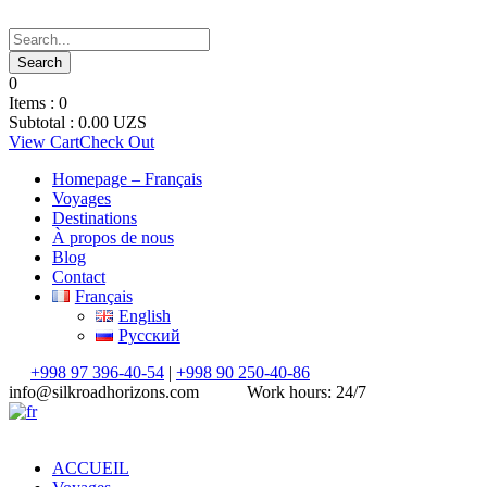
0
Items :
0
Subtotal :
0.00
UZS
View Cart
Check Out
Homepage – Français
Voyages
Destinations
À propos de nous
Blog
Contact
Français
English
Русский
+998 97 396-40-54
|
+998 90 250-40-86
info@silkroadhorizons.com
Work hours: 24/7
ACCUEIL