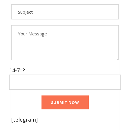
Arrivée à
Tachkent – La
Porte de l’Asie
Centrale
Bienvenue à Tachkent, la capitale
14-7=?
dynamique de l’Ouzbékistan. À votre
arrivée, vous serez accueilli et
transféré à votre hôtel pour une nuit
confortable. Profitez de ce moment
pour vous détendre et vous préparer
[telegram]
aux trésors culturels qui vous
attendent.