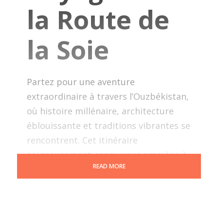
la Route de
la Soie
Partez pour une aventure
extraordinaire à travers l’Ouzbékistan,
où histoire millénaire, architecture
éblouissante et traditions vibrantes se
rencontrent. Cet itinéraire
soigneusement conçu vous emmène à
READ MORE
la découverte des légendaires cités de
la Route de la Soie—Tachkent, Khiva,
Boukhara, Samarcande et Chakhrisabz
—révélant des monuments