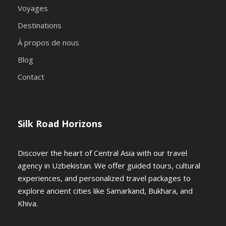
📍 Jour 3 :
Voyages
Traversée du
Destinations
À propos de nous
désert de
Blog
Contact
Kyzylkoum
vers
Silk Road Horizons
Boukhara
Discover the heart of Central Asia with our travel
agency in Uzbekistan. We offer guided tours, cultural
experiences, and personalized travel packages to
🚗 Après le petit-déjeuner, partez pour
explore ancient cities like Samarkand, Bukhara, and
un
trajet pittoresque de 7 heures
Khiva.
(480 km) à travers le
désert de