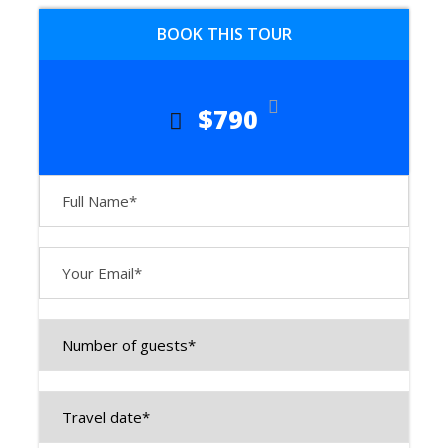
ancestraux, des bazars animés et
BOOK THIS TOUR
l’hospitalité chaleureuse du peuple
ouzbek.
$790
Accompagné par des guides experts,
plongez dans la magie de cette terre
légendaire, où de majestueuses
médersas, des minarets imposants et
des mausolées à couper le souffle vous
transportent à l’âge d’or des
caravansérails et des conquérants.
📍 Jour 1 :