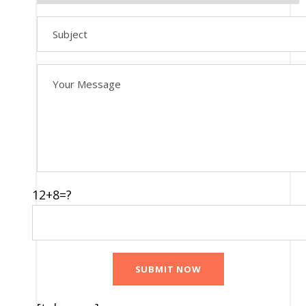
Прибытие в
Ташкент –
Ворота в
Центральную
Азию
12+8=?
Добро пожаловать в Ташкент,
динамичную столицу Узбекистана!
По прибытии вас встретят и
доставят в отель, где вы сможете
отдохнуть и подготовиться к