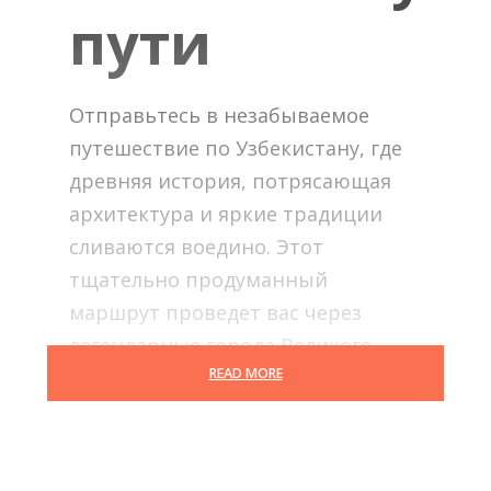
пути
Отправьтесь в незабываемое
путешествие по Узбекистану, где
древняя история, потрясающая
архитектура и яркие традиции
сливаются воедино. Этот
тщательно продуманный
маршрут проведет вас через
легендарные города Великого
READ MORE
шелкового пути — Ташкент, Хиву,
Бухару, Самарканд и Шахрисабз,
открывая перед вами
многовековые памятники,