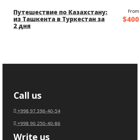
✈️
Утренний перелет в Ургенч
,
From
Путешествие по Казахстану:
$400
из Ташкента в Туркестан за
затем трансфер в
Хиву
— музей
2 дня
под открытым небом, где время
застыло. Исследуйте
Ичан-Калу
,
объект Всемирного наследия
ЮНЕСКО, украшенный
изысканными медресе,
бирюзовыми куполами и
великолепными мозаиками.
Call us
🔹 Медресе
Аллаккули-хана
и
Мухаммада Амина-хана
+998 97 396-40-54
🔹 Крепость
Куня-Арк
, бывшая
+998 90 250-40-86
резиденция хивинских ханов
Write us
🔹
Кельте-Минар
, украшенный