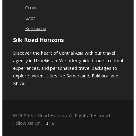
📌
Ужин и ночь в Хиве
О нас
Блог
📍 День 3:
Контакты
Путешествие
Silk Road Horizons
Discover the heart of Central Asia with our travel
через
agency in Uzbekistan. We offer guided tours, cultural
experiences, and personalized travel packages to
пустыню
explore ancient cities like Samarkand, Bukhara, and
Khiva.
Кызылкум в
Бухару
© 2025 Silk Road Horizon. All Rights Reserved.
Follow Us On
🚗 После завтрака отправление в