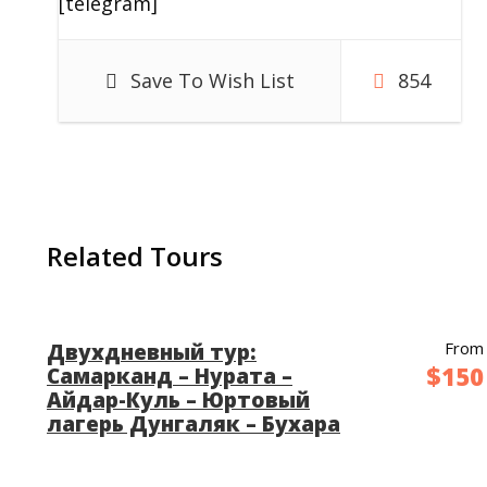
[telegram]
незабываемому путешествию.
📌
Ночь в Ташкенте
Save To Wish List
854
📍 День 2:
Ташкент –
Хива:
Related Tours
Легендарный
From
Двухдневный тур:
город-
$150
Самарканд – Нурата –
Айдар-Куль – Юртовый
лагерь Дунгаляк – Бухара
крепость