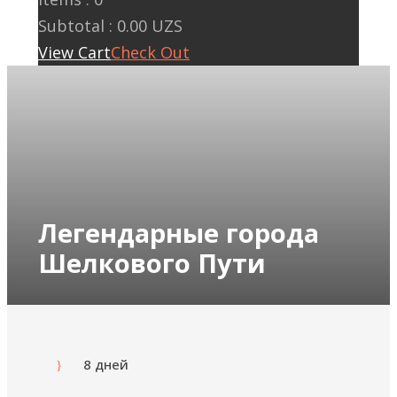
Subtotal :
0.00
UZS
View Cart
Check Out
Легендарные города
Шелкового Пути
8 дней