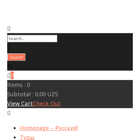
0
Items :
0
Subtotal :
0.00
UZS
View Cart
Check Out
Homepage – Русский
Туры